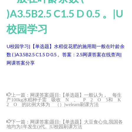
)A3.5B2.5 C1.5 D 0.5 。|U
校园学习
U校园学习|【单选题】水稻促花肥的施用期一般在叶龄余
数 ( )A3.5B2.5 C1.5 D 0.5 。
答案：2.5
网课答案在线查询
|
网课答案分享
上一篇：
网课答案|题目:【单选题】一般认为， 每生
产100kg水稻种子需 吸收 N 、 P 2 O 5和 K
2 O 的比例大体为 （）|welearn刷课方法
下一篇：
网课答案|题目:【单选题】大豆食心虫,我国各
地均为1年发生()代。|U校园刷课方法