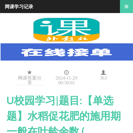
网课学习记录
网课答案分
2024-11-29
363
享
00:30:02
U校园学习|题目:【单选
题】水稻促花肥的施用期
一般在叶龄余数 (