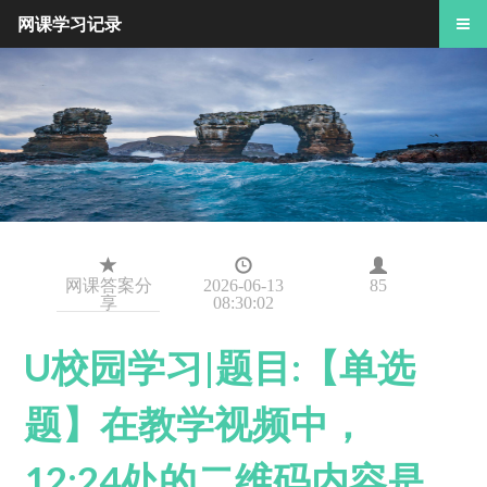
网课学习记录
网课答案分
2026-06-13
85
享
08:30:02
U校园学习|题目:【单选
题】在教学视频中，
12:24处的二维码内容是