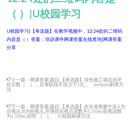
（ ）|U校园学习
U校园学习|【单选题】在教学视频中，12:24处的二维码
内容是（ ）
答案：培训课件
网课答案在线查询
|网课答案
分享
上一篇：
网课答案|题目:【单选题】绿色施工项目自评
价次数（ ），且每阶段不应少于1次。 |welearn刷课方
法
下一篇：
网课答案|题目:【单选题】在水准测量中设A为
后视点,B为前视点,并测得后视点读数为1.155m,前视读数
为1.550m,说明 ( )。 |U校园刷课方法